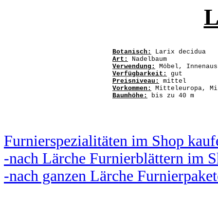
L
Botanisch:
Larix decidua
Art:
Nadelbaum
Verwendung:
Möbel, Innenaus
Verfügbarkeit:
gut
Preisniveau:
mittel
Vorkommen:
Mitteleuropa, Mi
Baumhöhe:
bis zu 40 m
Furnierspezialitäten im Shop kauf
-nach Lärche Furnierblättern im 
-nach ganzen Lärche Furnierpake