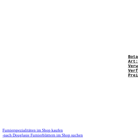
Bota
Art:
Verw
Verf
Prei
Furnierspezialitäten im Shop kaufen
-nach Douglasie Furnierblättern im Shop suchen